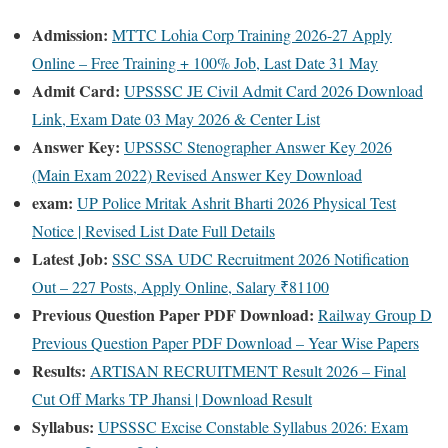
Admission:
MTTC Lohia Corp Training 2026-27 Apply
Online – Free Training + 100% Job, Last Date 31 May
Admit Card:
UPSSSC JE Civil Admit Card 2026 Download
Link, Exam Date 03 May 2026 & Center List
Answer Key:
UPSSSC Stenographer Answer Key 2026
(Main Exam 2022) Revised Answer Key Download
exam:
UP Police Mritak Ashrit Bharti 2026 Physical Test
Notice | Revised List Date Full Details
Latest Job:
SSC SSA UDC Recruitment 2026 Notification
Out – 227 Posts, Apply Online, Salary ₹81100
Previous Question Paper PDF Download:
Railway Group D
Previous Question Paper PDF Download – Year Wise Papers
Results:
ARTISAN RECRUITMENT Result 2026 – Final
Cut Off Marks TP Jhansi | Download Result
Syllabus:
UPSSSC Excise Constable Syllabus 2026: Exam