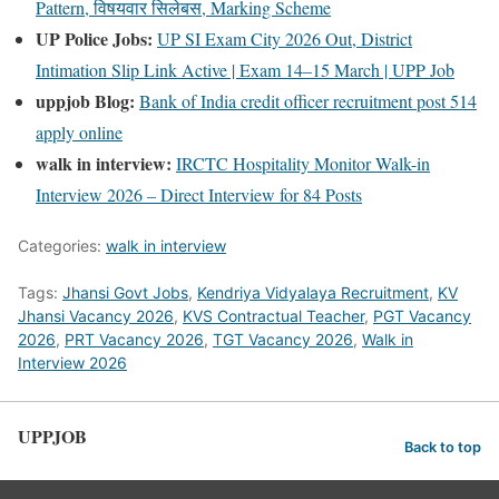
Pattern, विषयवार सिलेबस, Marking Scheme
UP Police Jobs:
UP SI Exam City 2026 Out, District
Intimation Slip Link Active | Exam 14–15 March | UPP Job
uppjob Blog:
Bank of India credit officer recruitment post 514
apply online
walk in interview:
IRCTC Hospitality Monitor Walk-in
Interview 2026 – Direct Interview for 84 Posts
Categories:
walk in interview
Tags:
Jhansi Govt Jobs
,
Kendriya Vidyalaya Recruitment
,
KV
Jhansi Vacancy 2026
,
KVS Contractual Teacher
,
PGT Vacancy
2026
,
PRT Vacancy 2026
,
TGT Vacancy 2026
,
Walk in
Interview 2026
UPPJOB
Back to top