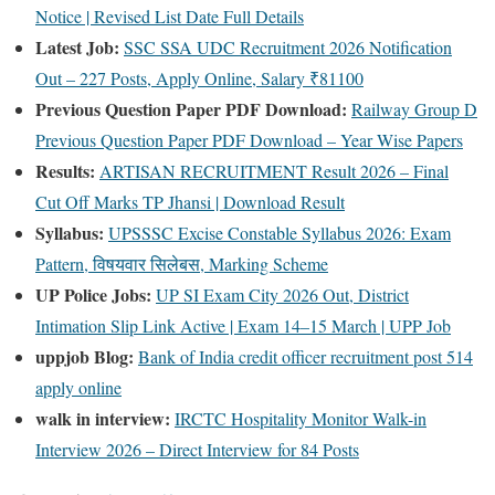
Notice | Revised List Date Full Details
Latest Job:
SSC SSA UDC Recruitment 2026 Notification
Out – 227 Posts, Apply Online, Salary ₹81100
Previous Question Paper PDF Download:
Railway Group D
Previous Question Paper PDF Download – Year Wise Papers
Results:
ARTISAN RECRUITMENT Result 2026 – Final
Cut Off Marks TP Jhansi | Download Result
Syllabus:
UPSSSC Excise Constable Syllabus 2026: Exam
Pattern, विषयवार सिलेबस, Marking Scheme
UP Police Jobs:
UP SI Exam City 2026 Out, District
Intimation Slip Link Active | Exam 14–15 March | UPP Job
uppjob Blog:
Bank of India credit officer recruitment post 514
apply online
walk in interview:
IRCTC Hospitality Monitor Walk-in
Interview 2026 – Direct Interview for 84 Posts