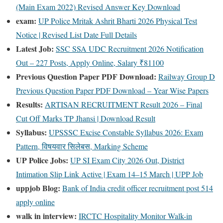
(Main Exam 2022) Revised Answer Key Download
exam:
UP Police Mritak Ashrit Bharti 2026 Physical Test
Notice | Revised List Date Full Details
Latest Job:
SSC SSA UDC Recruitment 2026 Notification
Out – 227 Posts, Apply Online, Salary ₹81100
Previous Question Paper PDF Download:
Railway Group D
Previous Question Paper PDF Download – Year Wise Papers
Results:
ARTISAN RECRUITMENT Result 2026 – Final
Cut Off Marks TP Jhansi | Download Result
Syllabus:
UPSSSC Excise Constable Syllabus 2026: Exam
Pattern, विषयवार सिलेबस, Marking Scheme
UP Police Jobs:
UP SI Exam City 2026 Out, District
Intimation Slip Link Active | Exam 14–15 March | UPP Job
uppjob Blog:
Bank of India credit officer recruitment post 514
apply online
walk in interview:
IRCTC Hospitality Monitor Walk-in