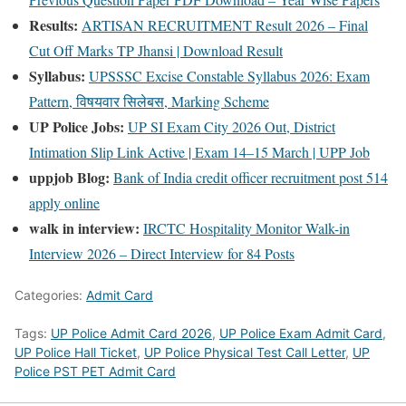
Results:
ARTISAN RECRUITMENT Result 2026 – Final
Cut Off Marks TP Jhansi | Download Result
Syllabus:
UPSSSC Excise Constable Syllabus 2026: Exam
Pattern, विषयवार सिलेबस, Marking Scheme
UP Police Jobs:
UP SI Exam City 2026 Out, District
Intimation Slip Link Active | Exam 14–15 March | UPP Job
uppjob Blog:
Bank of India credit officer recruitment post 514
apply online
walk in interview:
IRCTC Hospitality Monitor Walk-in
Interview 2026 – Direct Interview for 84 Posts
Categories:
Admit Card
Tags:
UP Police Admit Card 2026
,
UP Police Exam Admit Card
,
UP Police Hall Ticket
,
UP Police Physical Test Call Letter
,
UP
Police PST PET Admit Card