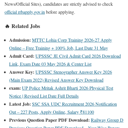
News/Official Sites), candidates are strictly advised to check
official rrbapply.gov.in
before applying.
🔥 Related Jobs
Admission:
MTTC Lohia Corp Training 2026-27 Apply
Online – Free Training + 100% Job, Last Date 31 May
Admit Card:
UPSSSC JE Civil Admit Card 2026 Download
Link, Exam Date 03 May 2026 & Center List
Answer Key:
UPSSSC Stenographer Answer Key 2026
(Main Exam 2022) Revised Answer Key Download
exam:
UP Police Mritak Ashrit Bharti 2026 Physical Test
Notice | Revised List Date Full Details
Latest Job:
SSC SSA UDC Recruitment 2026 Notification
Out – 227 Posts, Apply Online, Salary ₹81100
Previous Question Paper PDF Download:
Railway Group D
Previous Question Paper PDF Download – Year Wise Papers