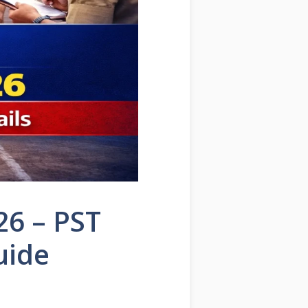
26 – PST
uide