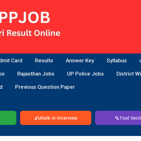
dmit Card
Results
Answer Key
Syllabus
bs
Rajasthan Jobs
UP Police Jobs
District W
d
Previous Question Paper
Walk in Interview
Tool Sect