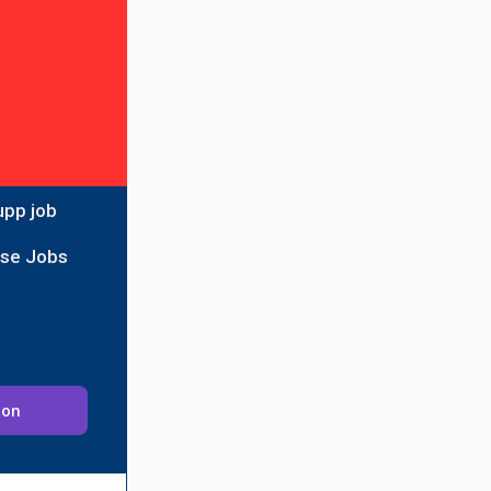
upp job
ise Jobs
ion