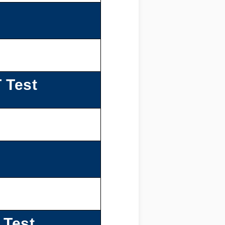
 Test
 Test