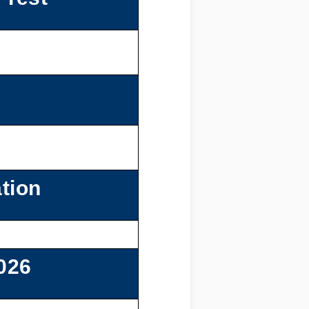
tion
026